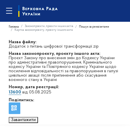
Законопроєкти, проєкти інших актів
Головна
Пошук за реквізитами
Картка законопроєкту, проєкту іншого акта
Назва файлу:
Додаток з питань цифрової трансформації.zip
Назва законопроєкту, проєкту іншого акта:
Проєкт Закону про внесення змін до Кодексу України
про адміністративні правопорушення, Кримінального
кодексу України та Повітряного кодексу України щодо
посилення відповідальності за правопорушення в галузі
цивільної авіації після припинення або скасування
воєнного стану в Україні
Номер, дата реєстрації:
13600
від 05.08.2025
Поділитись:
Завантажити