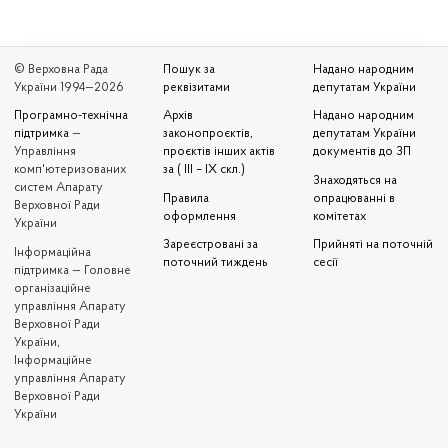
© Верховна Рада
Пошук за
Надано народним
України 1994—2026
реквізитами
депутатам України
Програмно-технічна
Архів
Надано народним
підтримка
—
законопроєктів,
депутатам України
Управління
проєктів інших актів
документів до ЗП
комп'ютеризованих
за ( III – IX скл.)
Знаходяться на
систем Апарату
Правила
опрацюванні в
Верховної Ради
оформлення
комітетах
України
Зареєстровані за
Прийняті на поточній
Iнформаційна
поточний тиждень
сесії
підтримка — Головне
організаційне
управління Апарату
Верховної Ради
України,
Інформаційне
управління Апарату
Верховної Ради
України