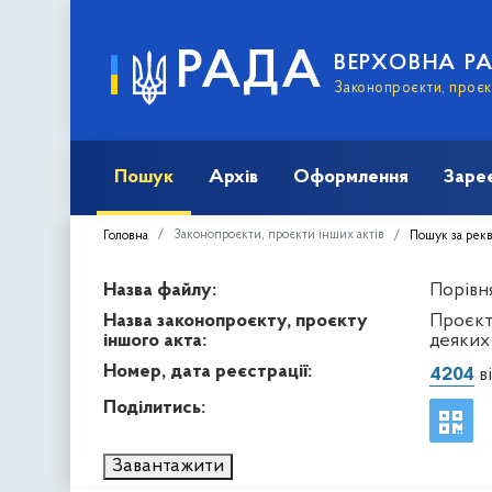
РАДА
ВЕРХОВНА Р
Законопроєкти, проєкт
Пошук
Архів
Оформлення
Заре
Законопроєкти, проєкти інших актів
Головна
Пошук за рек
Назва файлу:
Порівня
Назва законопроєкту, проєкту
Проєкт
іншого акта:
деяких
Номер, дата реєстрації:
4204
ві
Поділитись:
Завантажити