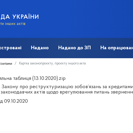
АДА УКРАЇНИ
и інших актів
єстровані
Надано
Надано до ЗП
На опрацюван
Картка законопроєкту, проєкту іншого акта
візитами
льна таблиця (13.10.2020).zip
 Закону про реструктуризацію зобов’язань за кредитами в
 законодавчих актів щодо врегулювання питань зверненн
д 09.10.2020