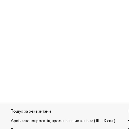
Пошук за реквізитами
Архів законопроєктів, проєктів інших актів за ( III – IX скл.)