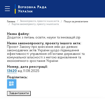
Законопроєкти, проєкти інших актів
Головна
Пошук за реквізитами
Картка законопроєкту, проєкту іншого акта
Назва файлу:
Додаток з питань освіти, науки та інновацій.zip
Назва законопроєкту, проєкту іншого акта:
Проєкт Закону про внесення змін до деяких
законодавчих актів України щодо підвищення
ефективності управління об'єктами державної та
комунальної власності з метою відновлення та
економічного зростання України
Номер, дата реєстрації:
13620
від 11.08.2025
Поділитись:
Завантажити