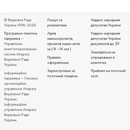
© Верховна Рада
Пошук за
Надано народним
України 1994—2026
реквізитами
депутатам України
Програмно-технічна
Архів
Надано народним
підтримка
—
законопроєктів,
депутатам України
Управління
проєктів інших актів
документів до ЗП
комп'ютеризованих
за ( III – IX скл.)
Знаходяться на
систем Апарату
Правила
опрацюванні в
Верховної Ради
оформлення
комітетах
України
Зареєстровані за
Прийняті на поточній
Iнформаційна
поточний тиждень
сесії
підтримка — Головне
організаційне
управління Апарату
Верховної Ради
України,
Інформаційне
управління Апарату
Верховної Ради
України