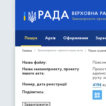
РАДА
ВЕРХОВНА Р
Законопроєкти, проєкт
Пошук
Архів
Оформлення
Заре
Законопроєкти, проєкти інших актів
Головна
Пошук за рек
Назва файлу:
Пояснюв
Назва законопроєкту, проєкту
Проєкт
іншого акта:
адміні
руху, 
Номер, дата реєстрації:
4194
ві
Поділитись:
Завантажити