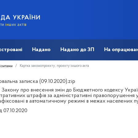
АДА УКРАЇНИ
и інших актів
єстровані
Надано
Надано до ЗП
На опрацюван
Картка законопроєкту, проєкту іншого акта
візитами
альна записка (09.10.2020).zip
 Закону про внесення змін до Бюджетного кодексу Украї
стративних штрафів за адміністративні правопорушення 
зафіксовані в автоматичному режимі в межах населених п
д 07.10.2020