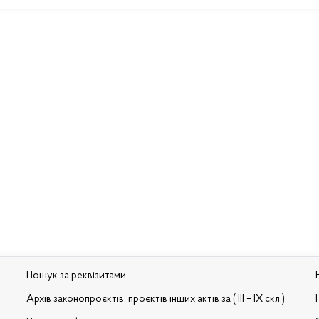
Пошук за реквізитами
Архів законопроєктів, проєктів інших актів за ( III – IX скл.)