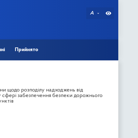
A
ні
Прийнято
ни щодо розподілу надходжень від
у сфері забезпечення безпеки дорожнього
унктів