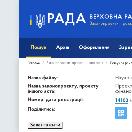
РАДА
ВЕРХОВНА Р
Законопроєкти, проєкт
Пошук
Архів
Оформлення
Заре
Законопроєкти, проєкти інших актів
Головна
Пошук за рек
Назва файлу:
Науков
Назва законопроєкту, проєкту
Проєкт
іншого акта:
фінанс
Номер, дата реєстрації:
14103
в
Поділитись:
Завантажити