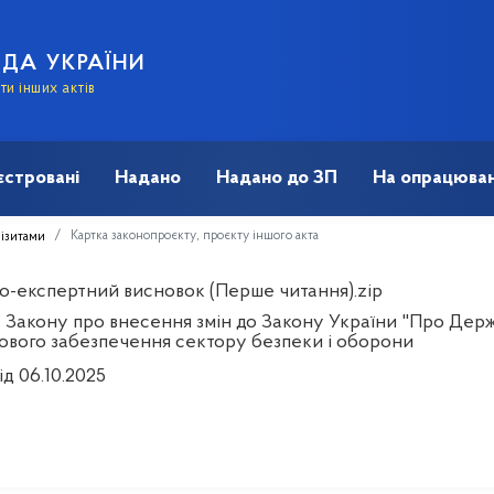
АДА УКРАЇНИ
и інших актів
єстровані
Надано
Надано до ЗП
На опрацюван
Картка законопроєкту, проєкту іншого акта
візитами
о-експертний висновок (Перше читання).zip
 Закону про внесення змін до Закону України "Про Держ
ового забезпечення сектору безпеки і оборони
ід 06.10.2025