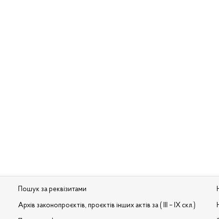
Пошук за реквізитами
Архів законопроєктів, проєктів інших актів за ( III – IX скл.)