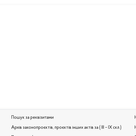
Пошук за реквізитами
Архів законопроєктів, проєктів інших актів за ( III – IX скл.)