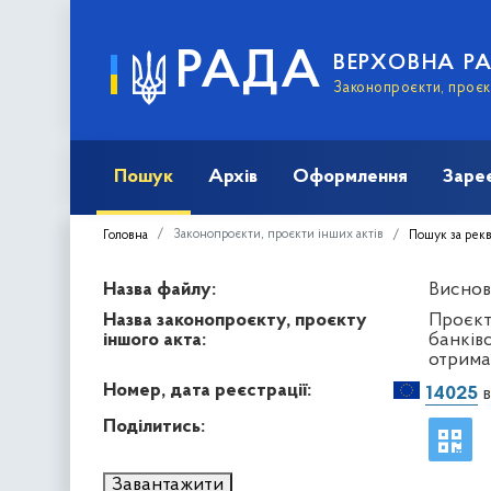
РАДА
ВЕРХОВНА Р
Законопроєкти, проєкт
Пошук
Архів
Оформлення
Заре
Законопроєкти, проєкти інших актів
Головна
Пошук за рек
Назва файлу:
Виснов
Назва законопроєкту, проєкту
Проєкт
іншого акта:
банків
отрима
Номер, дата реєстрації:
14025
в
Поділитись:
Завантажити