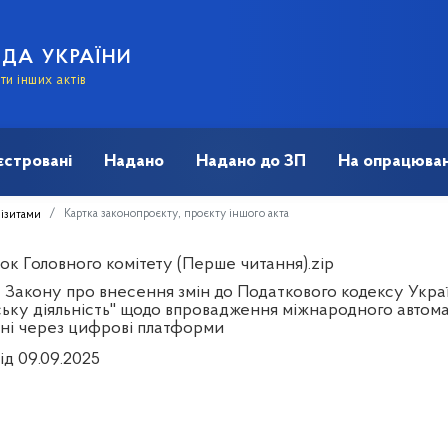
АДА УКРАЇНИ
и інших актів
єстровані
Надано
Надано до ЗП
На опрацюван
Картка законопроєкту, проєкту іншого акта
візитами
ок Головного комітету (Перше читання).zip
 Закону про внесення змін до Податкового кодексу Украї
ську діяльність" щодо впровадження міжнародного автом
ні через цифрові платформи
ід 09.09.2025