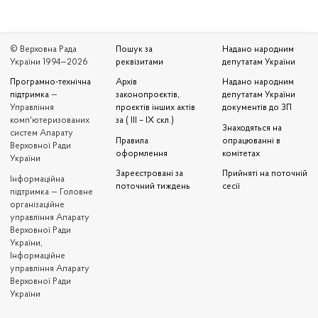
© Верховна Рада
Пошук за
Надано народним
України 1994—2026
реквізитами
депутатам України
Програмно-технічна
Архів
Надано народним
підтримка
—
законопроєктів,
депутатам України
Управління
проєктів інших актів
документів до ЗП
комп'ютеризованих
за ( III – IX скл.)
Знаходяться на
систем Апарату
Правила
опрацюванні в
Верховної Ради
оформлення
комітетах
України
Зареєстровані за
Прийняті на поточній
Iнформаційна
поточний тиждень
сесії
підтримка — Головне
організаційне
управління Апарату
Верховної Ради
України,
Інформаційне
управління Апарату
Верховної Ради
України