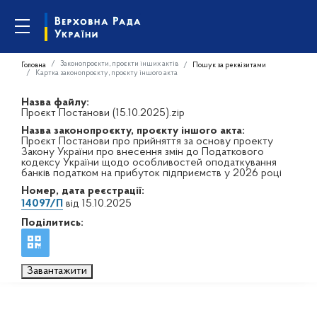
Законопроєкти, проєкти інших актів
Головна
Пошук за реквізитами
Картка законопроєкту, проєкту іншого акта
Назва файлу:
Проєкт Постанови (15.10.2025).zip
Назва законопроєкту, проєкту іншого акта:
Проєкт Постанови про прийняття за основу проекту
Закону України про внесення змін до Податкового
кодексу України щодо особливостей оподаткування
банків податком на прибуток підприємств у 2026 році
Номер, дата реєстрації:
14097/П
від 15.10.2025
Поділитись:
Завантажити