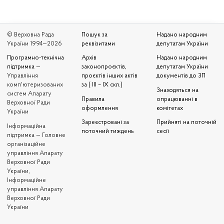
© Верховна Рада
Пошук за
Надано народним
України 1994—2026
реквізитами
депутатам України
Програмно-технічна
Архів
Надано народним
підтримка
—
законопроєктів,
депутатам України
Управління
проєктів інших актів
документів до ЗП
комп'ютеризованих
за ( III – IX скл.)
Знаходяться на
систем Апарату
Правила
опрацюванні в
Верховної Ради
оформлення
комітетах
України
Зареєстровані за
Прийняті на поточній
Iнформаційна
поточний тиждень
сесії
підтримка — Головне
організаційне
управління Апарату
Верховної Ради
України,
Інформаційне
управління Апарату
Верховної Ради
України