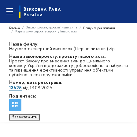
Законопроєкти, проєкти інших актів
Головна
Пошук за реквізитами
Картка законопроєкту, проєкту іншого акта
Назва файлу:
Науково-експертний висновок (Перше читання).zip
Назва законопроєкту, проєкту іншого акта:
Проєкт Закону про внесення змін до Цивільного
кодексу України щодо захисту добросовісного набувача
та підвищення ефективності управління об'єктами
публічного сектору економіки
Номер, дата реєстрації:
13625
від 13.08.2025
Поділитись:
Завантажити