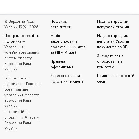
© Верховна Рада
Пошук за
Надано народним
України 1994—2026
реквізитами
депутатам України
Програмно-технічна
Архів
Надано народним
підтримка
—
законопроєктів,
депутатам України
Управління
проєктів інших актів
документів до ЗП
комп'ютеризованих
за ( III – IX скл.)
Знаходяться на
систем Апарату
Правила
опрацюванні в
Верховної Ради
оформлення
комітетах
України
Зареєстровані за
Прийняті на поточній
Iнформаційна
поточний тиждень
сесії
підтримка — Головне
організаційне
управління Апарату
Верховної Ради
України,
Інформаційне
управління Апарату
Верховної Ради
України