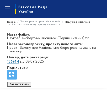
Законопроєкти, проєкти інших актів
Головна
Пошук за реквізитами
Картка законопроєкту, проєкту іншого акта
Назва файлу:
Науково-експертний висновок (Перше читання).zip
Назва законопроєкту, проєкту іншого акта:
Проєкт Закону про Національне бюро розслідувань на
транспорті
Номер, дата реєстрації:
13674-1
від 08.09.2025
Поділитись:
Завантажити