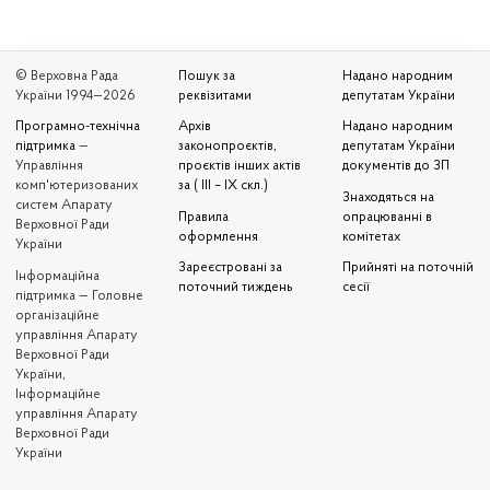
© Верховна Рада
Пошук за
Надано народним
України 1994—2026
реквізитами
депутатам України
Програмно-технічна
Архів
Надано народним
підтримка
—
законопроєктів,
депутатам України
Управління
проєктів інших актів
документів до ЗП
комп'ютеризованих
за ( III – IX скл.)
Знаходяться на
систем Апарату
Правила
опрацюванні в
Верховної Ради
оформлення
комітетах
України
Зареєстровані за
Прийняті на поточній
Iнформаційна
поточний тиждень
сесії
підтримка — Головне
організаційне
управління Апарату
Верховної Ради
України,
Інформаційне
управління Апарату
Верховної Ради
України