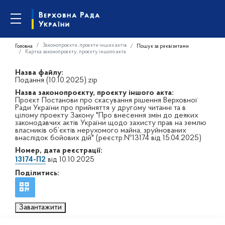
Законопроєкти, проєкти інших актів
Головна
Пошук за реквізитами
Картка законопроєкту, проєкту іншого акта
Назва файлу:
Подання (10.10.2025).zip
Назва законопроєкту, проєкту іншого акта:
Проєкт Постанови про скасування рішення Верховної
Ради України про прийняття у другому читанні та в
цілому проекту Закону "Про внесення змін до деяких
законодавчих актів України щодо захисту прав на землю
власників об’єктів нерухомого майна, зруйнованих
внаслідок бойових дій" (реєстр.№13174 від 15.04.2025)
Номер, дата реєстрації:
13174-П2
від 10.10.2025
Поділитись:
Завантажити