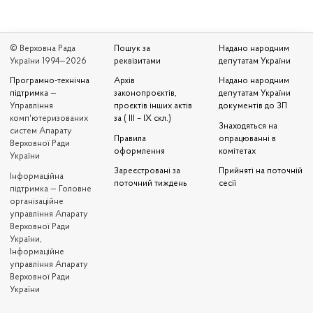
© Верховна Рада
Пошук за
Надано народним
України 1994—2026
реквізитами
депутатам України
Програмно-технічна
Архів
Надано народним
підтримка
—
законопроєктів,
депутатам України
Управління
проєктів інших актів
документів до ЗП
комп'ютеризованих
за ( III – IX скл.)
Знаходяться на
систем Апарату
Правила
опрацюванні в
Верховної Ради
оформлення
комітетах
України
Зареєстровані за
Прийняті на поточній
Iнформаційна
поточний тиждень
сесії
підтримка — Головне
організаційне
управління Апарату
Верховної Ради
України,
Інформаційне
управління Апарату
Верховної Ради
України