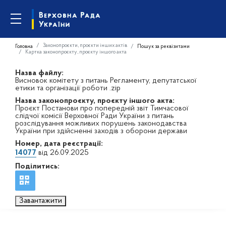
Законопроєкти, проєкти інших актів
Головна
Пошук за реквізитами
Картка законопроєкту, проєкту іншого акта
Назва файлу:
Висновок комітету з питань Регламенту, депутатської
етики та організації роботи .zip
Назва законопроєкту, проєкту іншого акта:
Проєкт Постанови про попередній звіт Тимчасової
слідчої комісії Верховної Ради України з питань
розслідування можливих порушень законодавства
України при здійсненні заходів з оборони держави
Номер, дата реєстрації:
14077
від 26.09.2025
Поділитись:
Завантажити