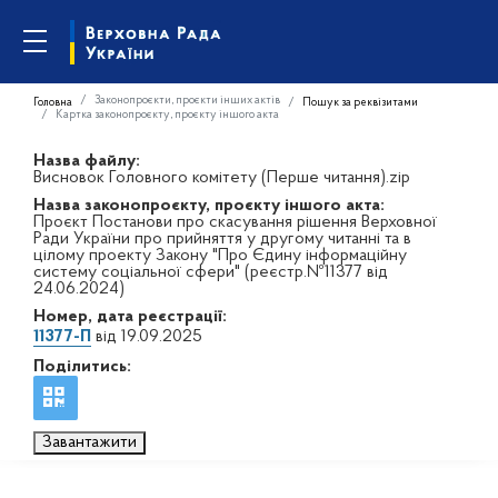
Законопроєкти, проєкти інших актів
Головна
Пошук за реквізитами
Картка законопроєкту, проєкту іншого акта
Назва файлу:
Висновок Головного комітету (Перше читання).zip
Назва законопроєкту, проєкту іншого акта:
Проєкт Постанови про скасування рішення Верховної
Ради України про прийняття у другому читанні та в
цілому проекту Закону "Про Єдину інформаційну
систему соціальної сфери" (реєстр.№11377 від
24.06.2024)
Номер, дата реєстрації:
11377-П
від 19.09.2025
Поділитись:
Завантажити