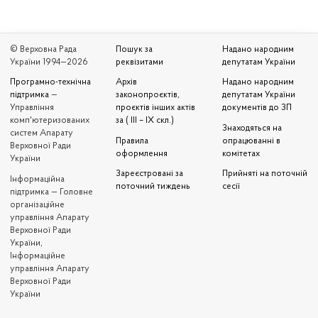
© Верховна Рада
Пошук за
Надано народним
України 1994—2026
реквізитами
депутатам України
Програмно-технічна
Архів
Надано народним
підтримка
—
законопроєктів,
депутатам України
Управління
проєктів інших актів
документів до ЗП
комп'ютеризованих
за ( III – IX скл.)
Знаходяться на
систем Апарату
Правила
опрацюванні в
Верховної Ради
оформлення
комітетах
України
Зареєстровані за
Прийняті на поточній
Iнформаційна
поточний тиждень
сесії
підтримка — Головне
організаційне
управління Апарату
Верховної Ради
України,
Інформаційне
управління Апарату
Верховної Ради
України