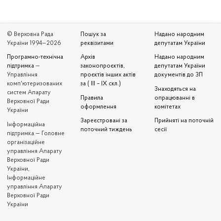
© Верховна Рада
Пошук за
Надано народним
України 1994—2026
реквізитами
депутатам України
Програмно-технічна
Архів
Надано народним
підтримка
—
законопроєктів,
депутатам України
Управління
проєктів інших актів
документів до ЗП
комп'ютеризованих
за ( III – IX скл.)
Знаходяться на
систем Апарату
Правила
опрацюванні в
Верховної Ради
оформлення
комітетах
України
Зареєстровані за
Прийняті на поточній
Iнформаційна
поточний тиждень
сесії
підтримка — Головне
організаційне
управління Апарату
Верховної Ради
України,
Інформаційне
управління Апарату
Верховної Ради
України