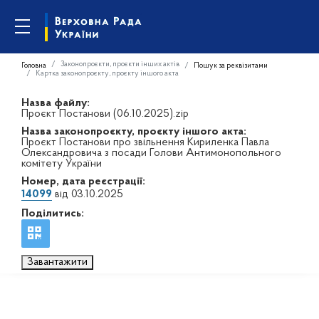
Законопроєкти, проєкти інших актів
Головна
Пошук за реквізитами
Картка законопроєкту, проєкту іншого акта
Назва файлу:
Проєкт Постанови (06.10.2025).zip
Назва законопроєкту, проєкту іншого акта:
Проєкт Постанови про звільнення Кириленка Павла
Олександровича з посади Голови Антимонопольного
комітету України
Номер, дата реєстрації:
14099
від 03.10.2025
Поділитись:
Завантажити