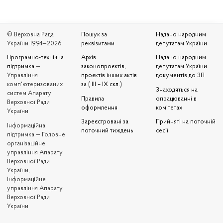
© Верховна Рада
Пошук за
Надано народним
України 1994—2026
реквізитами
депутатам України
Програмно-технічна
Архів
Надано народним
підтримка
—
законопроєктів,
депутатам України
Управління
проєктів інших актів
документів до ЗП
комп'ютеризованих
за ( III – IX скл.)
Знаходяться на
систем Апарату
Правила
опрацюванні в
Верховної Ради
оформлення
комітетах
України
Зареєстровані за
Прийняті на поточній
Iнформаційна
поточний тиждень
сесії
підтримка — Головне
організаційне
управління Апарату
Верховної Ради
України,
Інформаційне
управління Апарату
Верховної Ради
України