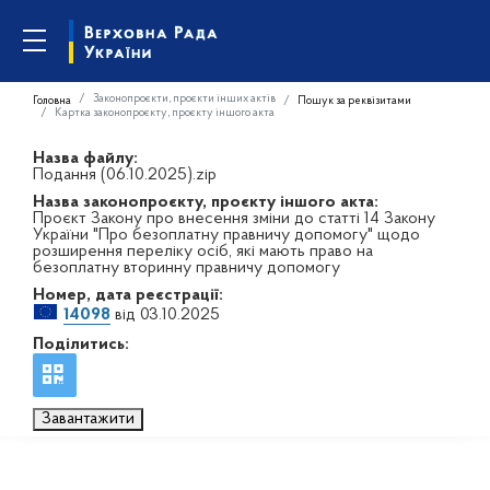
Законопроєкти, проєкти інших актів
Головна
Пошук за реквізитами
Картка законопроєкту, проєкту іншого акта
Назва файлу:
Подання (06.10.2025).zip
Назва законопроєкту, проєкту іншого акта:
Проєкт Закону про внесення зміни до статті 14 Закону
України "Про безоплатну правничу допомогу" щодо
розширення переліку осіб, які мають право на
безоплатну вторинну правничу допомогу
Номер, дата реєстрації:
14098
від 03.10.2025
Поділитись:
Завантажити