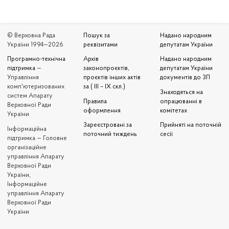
© Верховна Рада
Пошук за
Надано народним
України 1994—2026
реквізитами
депутатам України
Програмно-технічна
Архів
Надано народним
підтримка
—
законопроєктів,
депутатам України
Управління
проєктів інших актів
документів до ЗП
комп'ютеризованих
за ( III – IX скл.)
Знаходяться на
систем Апарату
Правила
опрацюванні в
Верховної Ради
оформлення
комітетах
України
Зареєстровані за
Прийняті на поточній
Iнформаційна
поточний тиждень
сесії
підтримка — Головне
організаційне
управління Апарату
Верховної Ради
України,
Інформаційне
управління Апарату
Верховної Ради
України