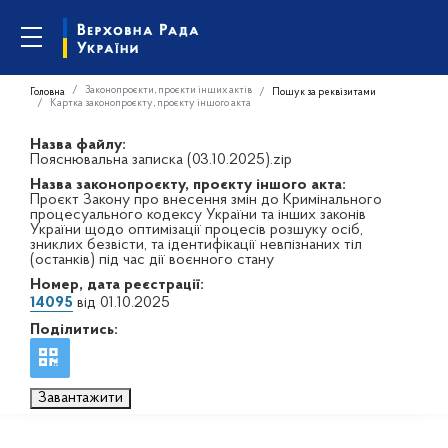
Законопроєкти, проєкти інших актів
Головна
Пошук за реквізитами
Картка законопроєкту, проєкту іншого акта
Назва файлу:
Пояснювальна записка (03.10.2025).zip
Назва законопроєкту, проєкту іншого акта:
Проєкт Закону про внесення змін до Кримінального
процесуального кодексу України та інших законів
України щодо оптимізації процесів розшуку осіб,
зниклих безвісти, та ідентифікації невпізнаних тіл
(останків) під час дії воєнного стану
Номер, дата реєстрації:
14095
від 01.10.2025
Поділитись:
Завантажити