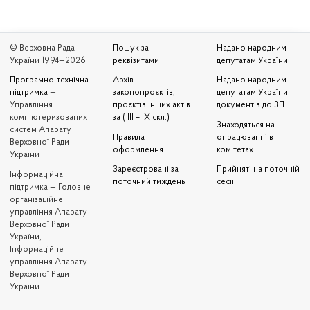
© Верховна Рада
Пошук за
Надано народним
України 1994—2026
реквізитами
депутатам України
Програмно-технічна
Архів
Надано народним
підтримка
—
законопроєктів,
депутатам України
Управління
проєктів інших актів
документів до ЗП
комп'ютеризованих
за ( III – IX скл.)
Знаходяться на
систем Апарату
Правила
опрацюванні в
Верховної Ради
оформлення
комітетах
України
Зареєстровані за
Прийняті на поточній
Iнформаційна
поточний тиждень
сесії
підтримка — Головне
організаційне
управління Апарату
Верховної Ради
України,
Інформаційне
управління Апарату
Верховної Ради
України