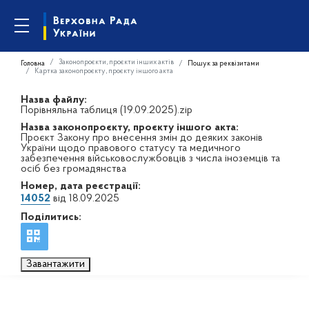
Законопроєкти, проєкти інших актів
Головна
Пошук за реквізитами
Картка законопроєкту, проєкту іншого акта
Назва файлу:
Порівняльна таблиця (19.09.2025).zip
Назва законопроєкту, проєкту іншого акта:
Проєкт Закону про внесення змін до деяких законів
України щодо правового статусу та медичного
забезпечення військовослужбовців з числа іноземців та
осіб без громадянства
Номер, дата реєстрації:
14052
від 18.09.2025
Поділитись:
Завантажити