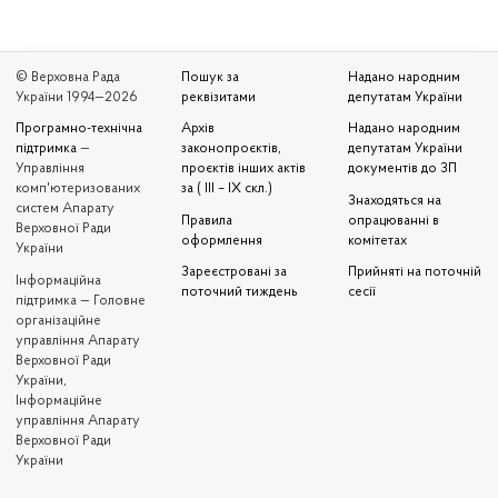
© Верховна Рада
Пошук за
Надано народним
України 1994—2026
реквізитами
депутатам України
Програмно-технічна
Архів
Надано народним
підтримка
—
законопроєктів,
депутатам України
Управління
проєктів інших актів
документів до ЗП
комп'ютеризованих
за ( III – IX скл.)
Знаходяться на
систем Апарату
Правила
опрацюванні в
Верховної Ради
оформлення
комітетах
України
Зареєстровані за
Прийняті на поточній
Iнформаційна
поточний тиждень
сесії
підтримка — Головне
організаційне
управління Апарату
Верховної Ради
України,
Інформаційне
управління Апарату
Верховної Ради
України