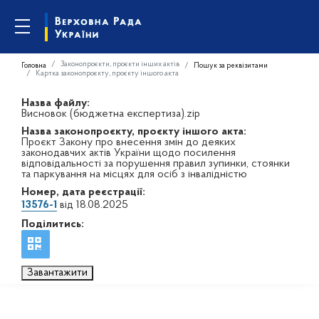
Законопроєкти, проєкти інших актів
Головна
Пошук за реквізитами
Картка законопроєкту, проєкту іншого акта
Назва файлу:
Висновок (бюджетна експертиза).zip
Назва законопроєкту, проєкту іншого акта:
Проєкт Закону про внесення змін до деяких
законодавчих актів України щодо посилення
відповідальності за порушення правил зупинки, стоянки
та паркування на місцях для осіб з інвалідністю
Номер, дата реєстрації:
13576-1
від 18.08.2025
Поділитись:
Завантажити