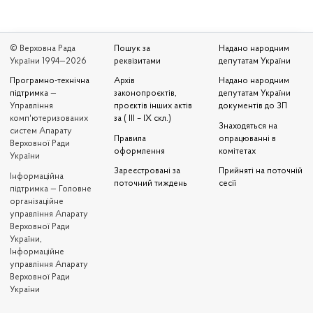
© Верховна Рада
Пошук за
Надано народним
України 1994—2026
реквізитами
депутатам України
Програмно-технічна
Архів
Надано народним
підтримка
—
законопроєктів,
депутатам України
Управління
проєктів інших актів
документів до ЗП
комп'ютеризованих
за ( III – IX скл.)
Знаходяться на
систем Апарату
Правила
опрацюванні в
Верховної Ради
оформлення
комітетах
України
Зареєстровані за
Прийняті на поточній
Iнформаційна
поточний тиждень
сесії
підтримка — Головне
організаційне
управління Апарату
Верховної Ради
України,
Інформаційне
управління Апарату
Верховної Ради
України