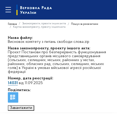
Законопроєкти, проєкти інших актів
Головна
Пошук за реквізитами
Картка законопроєкту, проєкту іншого акта
Назва файлу:
Висновок комітету з питань свободи слова.zip
Назва законопроєкту, проєкту іншого акта:
Проєкт Постанови про безперервність функціонування
представницьких органів місцевого самоврядування
(сільських, селищних, міських, районних у містах,
районних, обласних рад, сільських, селищних, міських
голів) в Україні в умовах військової агресії російської
федерації
Номер, дата реєстрації:
14031
від 11.09.2025
Поділитись:
Завантажити