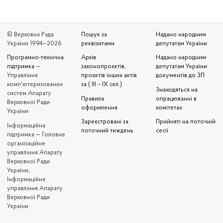
© Верховна Рада
Пошук за
Надано народним
України 1994—2026
реквізитами
депутатам України
Програмно-технічна
Архів
Надано народним
підтримка
—
законопроєктів,
депутатам України
Управління
проєктів інших актів
документів до ЗП
комп'ютеризованих
за ( III – IX скл.)
Знаходяться на
систем Апарату
Правила
опрацюванні в
Верховної Ради
оформлення
комітетах
України
Зареєстровані за
Прийняті на поточній
Iнформаційна
поточний тиждень
сесії
підтримка — Головне
організаційне
управління Апарату
Верховної Ради
України,
Інформаційне
управління Апарату
Верховної Ради
України