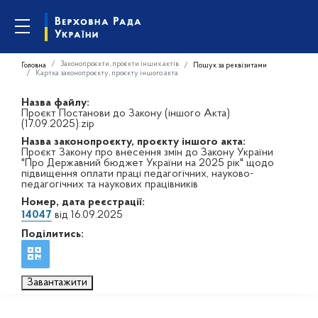
Законопроєкти, проєкти інших актів
Головна
Пошук за реквізитами
Картка законопроєкту, проєкту іншого акта
Назва файлу:
Проєкт Постанови до Закону (іншого Акта)
(17.09.2025).zip
Назва законопроєкту, проєкту іншого акта:
Проєкт Закону про внесення змін до Закону України
"Про Державний бюджет України на 2025 рік" щодо
підвищення оплати праці педагогічних, науково-
педагогічних та наукових працівників
Номер, дата реєстрації:
14047
від 16.09.2025
Поділитись:
Завантажити