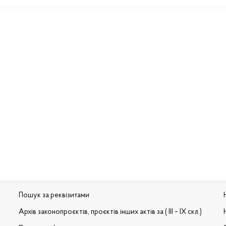
Пошук за реквізитами
Архів законопроєктів, проєктів інших актів за ( III – IX скл.)