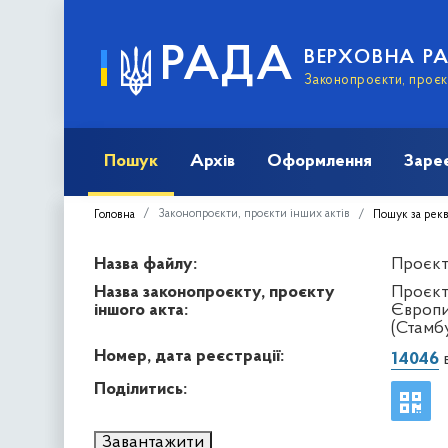
РАДА
ВЕРХОВНА Р
Законопроєкти, проєкт
Пошук
Архів
Оформлення
Заре
Законопроєкти, проєкти інших актів
Головна
Пошук за рек
Назва файлу:
Проєкт 
Назва законопроєкту, проєкту
Проєкт 
іншого акта:
Європи
(Стамбу
Номер, дата реєстрації:
14046
в
Поділитись:
Завантажити