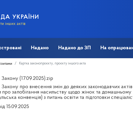
АДА УКРАЇНИ
и інших актів
єстровані
Надано
Надано до ЗП
На опрацюван
Картка законопроєкту, проєкту іншого акта
візитами
Закону (17.09.2025).zip
Закону про внесення змін до деяких законодавчих актів 
 про запобігання насильству щодо жінок та домашньому
льська конвенція) з питань освіти та підготовки спеціаліс
ід 15.09.2025