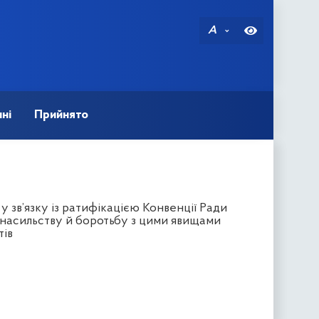
A
ні
Прийнято
у зв’язку із ратифікацією Конвенції Ради
 насильству й боротьбу з цими явищами
тів