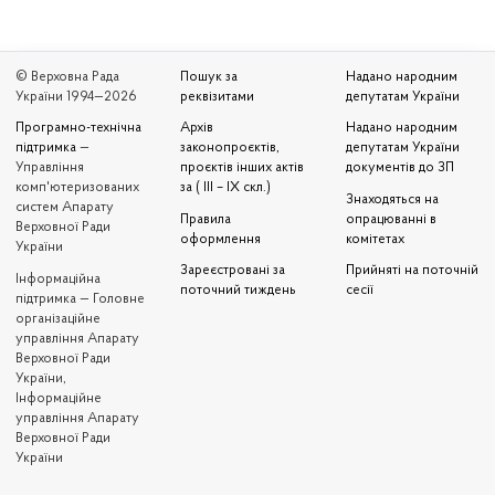
© Верховна Рада
Пошук за
Надано народним
України 1994—2026
реквізитами
депутатам України
Програмно-технічна
Архів
Надано народним
підтримка
—
законопроєктів,
депутатам України
Управління
проєктів інших актів
документів до ЗП
комп'ютеризованих
за ( III – IX скл.)
Знаходяться на
систем Апарату
Правила
опрацюванні в
Верховної Ради
оформлення
комітетах
України
Зареєстровані за
Прийняті на поточній
Iнформаційна
поточний тиждень
сесії
підтримка — Головне
організаційне
управління Апарату
Верховної Ради
України,
Інформаційне
управління Апарату
Верховної Ради
України