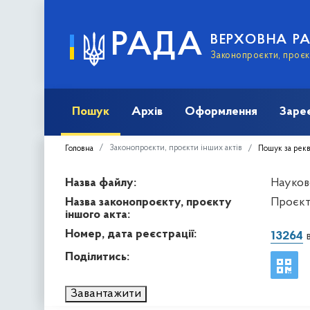
РАДА
ВЕРХОВНА Р
Законопроєкти, проєкт
Пошук
Архів
Оформлення
Заре
Законопроєкти, проєкти інших актів
Головна
Пошук за рек
Назва файлу:
Науков
Назва законопроєкту, проєкту
Проєкт
іншого акта:
Номер, дата реєстрації:
13264
в
Поділитись:
Завантажити