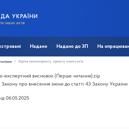
АДА УКРАЇНИ
и інших актів
єстровані
Надано
Надано до ЗП
На опрацюван
Картка законопроєкту, проєкту іншого акта
візитами
о-експертний висновок (Перше читання).zip
 Закону про внесення зміни до статті 43 Закону України 
ід 06.05.2025