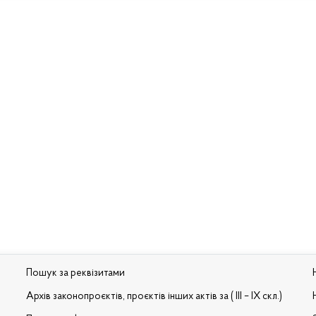
Пошук за реквізитами
Архів законопроєктів, проєктів інших актів за ( III – IX скл.)