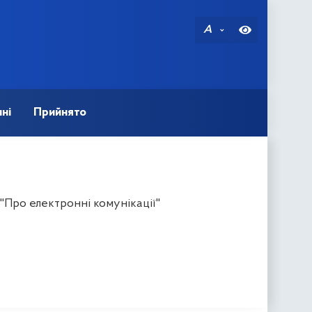
A
ні
Прийнято
"Про електронні комунікації"