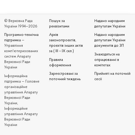
© Верховна Рада
Пошук за
Надано народним
України 1994—2026
реквізитами
депутатам України
Програмно-технічна
Архів
Надано народним
підтримка
—
законопроєктів,
депутатам України
Управління
проєктів інших актів
документів до ЗП
комп'ютеризованих
за ( III – IX скл.)
Знаходяться на
систем Апарату
Правила
опрацюванні в
Верховної Ради
оформлення
комітетах
України
Зареєстровані за
Прийняті на поточній
Iнформаційна
поточний тиждень
сесії
підтримка — Головне
організаційне
управління Апарату
Верховної Ради
України,
Інформаційне
управління Апарату
Верховної Ради
України