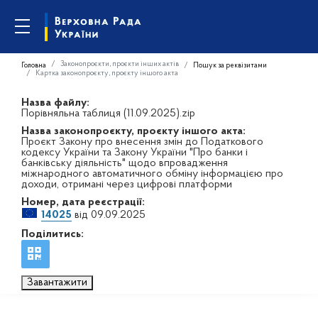
Законопроєкти, проєкти інших актів
Головна
Пошук за реквізитами
Картка законопроєкту, проєкту іншого акта
Назва файлу:
Порівняльна таблиця (11.09.2025).zip
Назва законопроєкту, проєкту іншого акта:
Проєкт Закону про внесення змін до Податкового
кодексу України та Закону України "Про банки і
банківську діяльність" щодо впровадження
міжнародного автоматичного обміну інформацією про
доходи, отримані через цифрові платформи
Номер, дата реєстрації:
14025
від 09.09.2025
Поділитись:
Завантажити