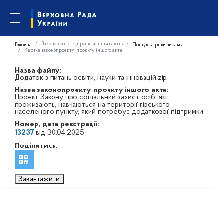
Законопроєкти, проєкти інших актів
Головна
Пошук за реквізитами
Картка законопроєкту, проєкту іншого акта
Назва файлу:
Додаток з питань освіти, науки та інновацій.zip
Назва законопроєкту, проєкту іншого акта:
Проєкт Закону про соціальний захист осіб, які
проживають, навчаються на території гірського
населеного пункту, який потребує додаткової підтримки
Номер, дата реєстрації:
13237
від 30.04.2025
Поділитись:
Завантажити