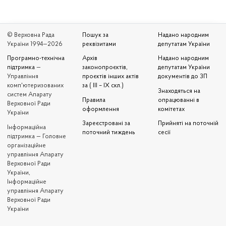
© Верховна Рада
Пошук за
Надано народним
України 1994—2026
реквізитами
депутатам України
Програмно-технічна
Архів
Надано народним
підтримка
—
законопроєктів,
депутатам України
Управління
проєктів інших актів
документів до ЗП
комп'ютеризованих
за ( III – IX скл.)
Знаходяться на
систем Апарату
Правила
опрацюванні в
Верховної Ради
оформлення
комітетах
України
Зареєстровані за
Прийняті на поточній
Iнформаційна
поточний тиждень
сесії
підтримка — Головне
організаційне
управління Апарату
Верховної Ради
України,
Інформаційне
управління Апарату
Верховної Ради
України