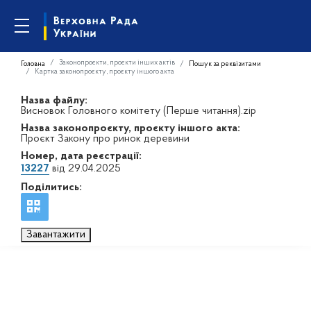
Законопроєкти, проєкти інших актів
Головна
Пошук за реквізитами
Картка законопроєкту, проєкту іншого акта
Назва файлу:
Висновок Головного комітету (Перше читання).zip
Назва законопроєкту, проєкту іншого акта:
Проєкт Закону про ринок деревини
Номер, дата реєстрації:
13227
від 29.04.2025
Поділитись:
Завантажити