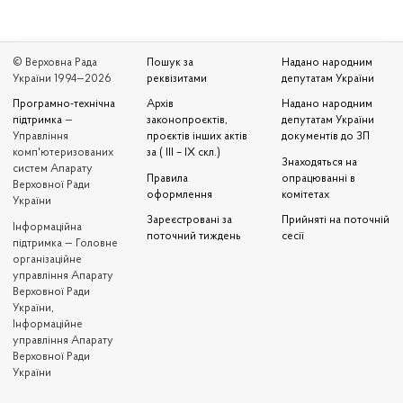
© Верховна Рада
Пошук за
Надано народним
України 1994—2026
реквізитами
депутатам України
Програмно-технічна
Архів
Надано народним
підтримка
—
законопроєктів,
депутатам України
Управління
проєктів інших актів
документів до ЗП
комп'ютеризованих
за ( III – IX скл.)
Знаходяться на
систем Апарату
Правила
опрацюванні в
Верховної Ради
оформлення
комітетах
України
Зареєстровані за
Прийняті на поточній
Iнформаційна
поточний тиждень
сесії
підтримка — Головне
організаційне
управління Апарату
Верховної Ради
України,
Інформаційне
управління Апарату
Верховної Ради
України