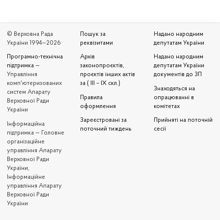
© Верховна Рада
Пошук за
Надано народним
України 1994—2026
реквізитами
депутатам України
Програмно-технічна
Архів
Надано народним
підтримка
—
законопроєктів,
депутатам України
Управління
проєктів інших актів
документів до ЗП
комп'ютеризованих
за ( III – IX скл.)
Знаходяться на
систем Апарату
Правила
опрацюванні в
Верховної Ради
оформлення
комітетах
України
Зареєстровані за
Прийняті на поточній
Iнформаційна
поточний тиждень
сесії
підтримка — Головне
організаційне
управління Апарату
Верховної Ради
України,
Інформаційне
управління Апарату
Верховної Ради
України