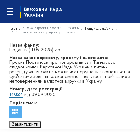
Законопроєкти, проєкти інших актів
Головна
Пошук за реквізитами
Картка законопроєкту, проєкту іншого акта
Назва файлу:
Подання (11.09.2025).zip
Назва законопроєкту, проєкту іншого акта:
Проєкт Постанови про попередній звіт Тимчасової
слідчої комісії Верховної Ради України з питань
розслідування фактів можливих порушень законодавства
суб'єктами зовнішньоекономічної діяльності, пов'язаних з
неповерненням валютної виручки в Україну
Номер, дата реєстрації:
14024
від 09.09.2025
Поділитись:
Завантажити