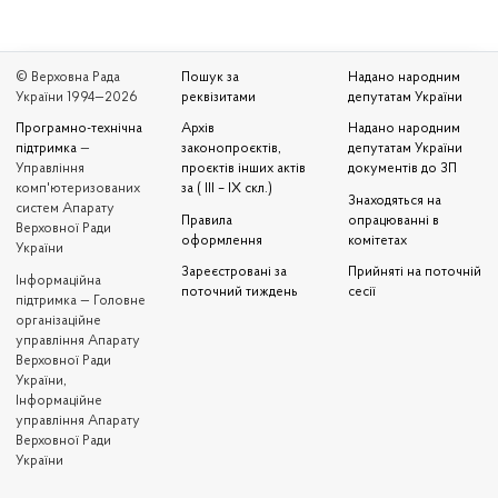
© Верховна Рада
Пошук за
Надано народним
України 1994—2026
реквізитами
депутатам України
Програмно-технічна
Архів
Надано народним
підтримка
—
законопроєктів,
депутатам України
Управління
проєктів інших актів
документів до ЗП
комп'ютеризованих
за ( III – IX скл.)
Знаходяться на
систем Апарату
Правила
опрацюванні в
Верховної Ради
оформлення
комітетах
України
Зареєстровані за
Прийняті на поточній
Iнформаційна
поточний тиждень
сесії
підтримка — Головне
організаційне
управління Апарату
Верховної Ради
України,
Інформаційне
управління Апарату
Верховної Ради
України