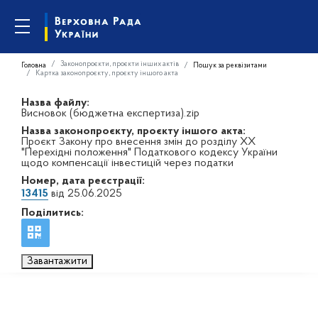
Законопроєкти, проєкти інших актів
Головна
Пошук за реквізитами
Картка законопроєкту, проєкту іншого акта
Назва файлу:
Висновок (бюджетна експертиза).zip
Назва законопроєкту, проєкту іншого акта:
Проєкт Закону про внесення змін до розділу XX
"Перехідні положення" Податкового кодексу України
щодо компенсації інвестицій через податки
Номер, дата реєстрації:
13415
від 25.06.2025
Поділитись:
Завантажити