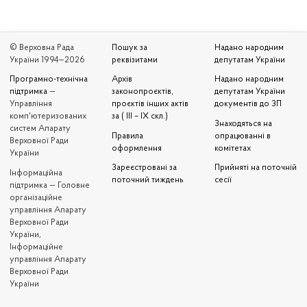
© Верховна Рада
Пошук за
Надано народним
України 1994—2026
реквізитами
депутатам України
Програмно-технічна
Архів
Надано народним
підтримка
—
законопроєктів,
депутатам України
Управління
проєктів інших актів
документів до ЗП
комп'ютеризованих
за ( III – IX скл.)
Знаходяться на
систем Апарату
Правила
опрацюванні в
Верховної Ради
оформлення
комітетах
України
Зареєстровані за
Прийняті на поточній
Iнформаційна
поточний тиждень
сесії
підтримка — Головне
організаційне
управління Апарату
Верховної Ради
України,
Інформаційне
управління Апарату
Верховної Ради
України