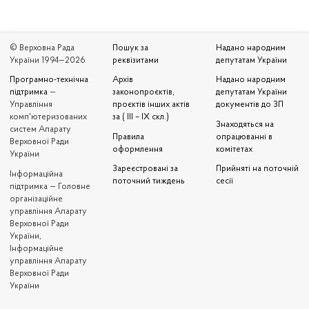
© Верховна Рада
Пошук за
Надано народним
України 1994—2026
реквізитами
депутатам України
Програмно-технічна
Архів
Надано народним
підтримка
—
законопроєктів,
депутатам України
Управління
проєктів інших актів
документів до ЗП
комп'ютеризованих
за ( III – IX скл.)
Знаходяться на
систем Апарату
Правила
опрацюванні в
Верховної Ради
оформлення
комітетах
України
Зареєстровані за
Прийняті на поточній
Iнформаційна
поточний тиждень
сесії
підтримка — Головне
організаційне
управління Апарату
Верховної Ради
України,
Інформаційне
управління Апарату
Верховної Ради
України