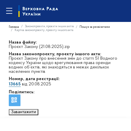
Законопроєкти, проєкти інших актів
Головна
Пошук за реквізитами
Картка законопроєкту, проєкту іншого акта
Назва файлу:
Проєкт Закону (21.08.2025).zip
Назва законопроєкту, проєкту іншого акта:
Проєкт Закону про внесення змін до статті 51 Водного
кодексу України щодо врегулювання права оренди
водних об’єктів, які знаходяться в межах декількох
населених пунктів
Номер, дата реєстрації:
13665
від 20.08.2025
Поділитись:
Завантажити