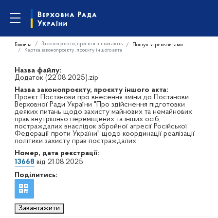
Законопроєкти, проєкти інших актів
Головна
Пошук за реквізитами
Картка законопроєкту, проєкту іншого акта
Назва файлу:
Додаток (22.08.2025).zip
Назва законопроєкту, проєкту іншого акта:
Проєкт Постанови про внесення зміни до Постанови
Верховної Ради України "Про здійснення підготовки
деяких питань щодо захисту майнових та немайнових
прав внутрішньо переміщених та інших осіб,
постраждалих внаслідок збройної агресії Російської
Федерації проти України" щодо координації реалізації
політики захисту прав постраждалих
Номер, дата реєстрації:
13668
від 21.08.2025
Поділитись:
Завантажити