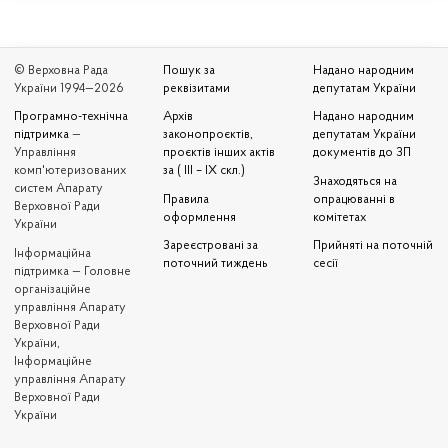
© Верховна Рада
Пошук за
Надано народним
України 1994—2026
реквізитами
депутатам України
Програмно-технічна
Архів
Надано народним
підтримка
—
законопроєктів,
депутатам України
Управління
проєктів інших актів
документів до ЗП
комп'ютеризованих
за ( III – IX скл.)
Знаходяться на
систем Апарату
Правила
опрацюванні в
Верховної Ради
оформлення
комітетах
України
Зареєстровані за
Прийняті на поточній
Iнформаційна
поточний тиждень
сесії
підтримка — Головне
організаційне
управління Апарату
Верховної Ради
України,
Інформаційне
управління Апарату
Верховної Ради
України