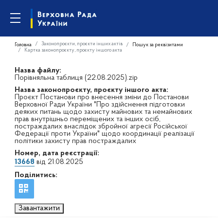
Законопроєкти, проєкти інших актів
Головна
Пошук за реквізитами
Картка законопроєкту, проєкту іншого акта
Назва файлу:
Порівняльна таблиця (22.08.2025).zip
Назва законопроєкту, проєкту іншого акта:
Проєкт Постанови про внесення зміни до Постанови
Верховної Ради України "Про здійснення підготовки
деяких питань щодо захисту майнових та немайнових
прав внутрішньо переміщених та інших осіб,
постраждалих внаслідок збройної агресії Російської
Федерації проти України" щодо координації реалізації
політики захисту прав постраждалих
Номер, дата реєстрації:
13668
від 21.08.2025
Поділитись:
Завантажити