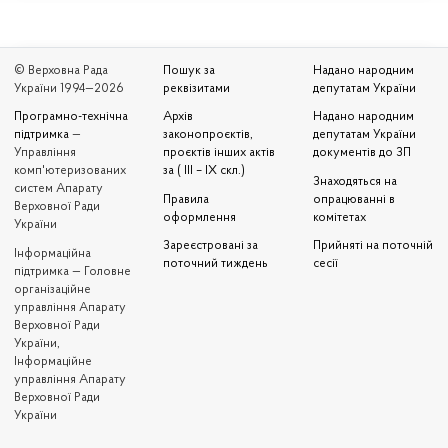
© Верховна Рада
Пошук за
Надано народним
України 1994—2026
реквізитами
депутатам України
Програмно-технічна
Архів
Надано народним
підтримка
—
законопроєктів,
депутатам України
Управління
проєктів інших актів
документів до ЗП
комп'ютеризованих
за ( III – IX скл.)
Знаходяться на
систем Апарату
Правила
опрацюванні в
Верховної Ради
оформлення
комітетах
України
Зареєстровані за
Прийняті на поточній
Iнформаційна
поточний тиждень
сесії
підтримка — Головне
організаційне
управління Апарату
Верховної Ради
України,
Інформаційне
управління Апарату
Верховної Ради
України