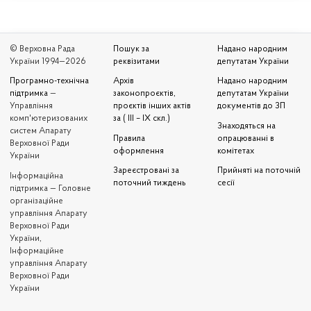
© Верховна Рада
Пошук за
Надано народним
України 1994—2026
реквізитами
депутатам України
Програмно-технічна
Архів
Надано народним
підтримка
—
законопроєктів,
депутатам України
Управління
проєктів інших актів
документів до ЗП
комп'ютеризованих
за ( III – IX скл.)
Знаходяться на
систем Апарату
Правила
опрацюванні в
Верховної Ради
оформлення
комітетах
України
Зареєстровані за
Прийняті на поточній
Iнформаційна
поточний тиждень
сесії
підтримка — Головне
організаційне
управління Апарату
Верховної Ради
України,
Інформаційне
управління Апарату
Верховної Ради
України