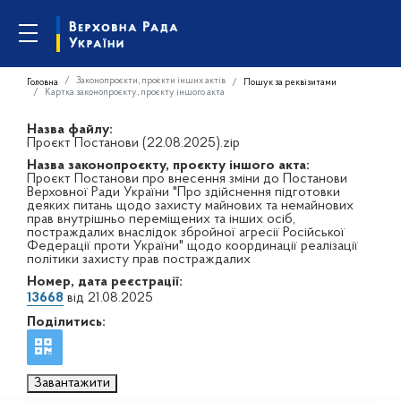
Законопроєкти, проєкти інших актів
Головна
Пошук за реквізитами
Картка законопроєкту, проєкту іншого акта
Назва файлу:
Проєкт Постанови (22.08.2025).zip
Назва законопроєкту, проєкту іншого акта:
Проєкт Постанови про внесення зміни до Постанови
Верховної Ради України "Про здійснення підготовки
деяких питань щодо захисту майнових та немайнових
прав внутрішньо переміщених та інших осіб,
постраждалих внаслідок збройної агресії Російської
Федерації проти України" щодо координації реалізації
політики захисту прав постраждалих
Номер, дата реєстрації:
13668
від 21.08.2025
Поділитись:
Завантажити