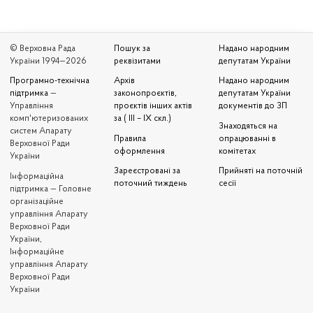
© Верховна Рада
Пошук за
Надано народним
України 1994—2026
реквізитами
депутатам України
Програмно-технічна
Архів
Надано народним
підтримка
—
законопроєктів,
депутатам України
Управління
проєктів інших актів
документів до ЗП
комп'ютеризованих
за ( III – IX скл.)
Знаходяться на
систем Апарату
Правила
опрацюванні в
Верховної Ради
оформлення
комітетах
України
Зареєстровані за
Прийняті на поточній
Iнформаційна
поточний тиждень
сесії
підтримка — Головне
організаційне
управління Апарату
Верховної Ради
України,
Інформаційне
управління Апарату
Верховної Ради
України