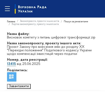
Законопроєкти, проєкти інших актів
Головна
Пошук за реквізитами
Картка законопроєкту, проєкту іншого акта
Назва файлу:
Висновок комітету з питань цифрової трансформації.zip
Назва законопроєкту, проєкту іншого акта:
Проєкт Закону про внесення змін до розділу XX
"Перехідні положення" Податкового кодексу України
щодо компенсації інвестицій через податки
Номер, дата реєстрації:
13415
від 25.06.2025
Поділитись:
Завантажити