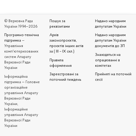
© Верховна Рада
Пошук за
Надано народним
України 1994—2026
реквізитами
депутатам України
Програмно-технічна
Архів
Надано народним
підтримка
—
законопроєктів,
депутатам України
Управління
проєктів інших актів
документів до ЗП
комп'ютеризованих
за ( III – IX скл.)
Знаходяться на
систем Апарату
Правила
опрацюванні в
Верховної Ради
оформлення
комітетах
України
Зареєстровані за
Прийняті на поточній
Iнформаційна
поточний тиждень
сесії
підтримка — Головне
організаційне
управління Апарату
Верховної Ради
України,
Інформаційне
управління Апарату
Верховної Ради
України