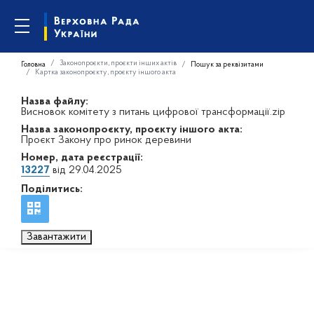
Законопроєкти, проєкти інших актів
Головна
Пошук за реквізитами
Картка законопроєкту, проєкту іншого акта
Назва файлу:
Висновок комітету з питань цифрової трансформації.zip
Назва законопроєкту, проєкту іншого акта:
Проєкт Закону про ринок деревини
Номер, дата реєстрації:
13227
від 29.04.2025
Поділитись:
Завантажити