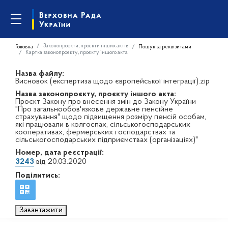
Законопроєкти, проєкти інших актів
Головна
Пошук за реквізитами
Картка законопроєкту, проєкту іншого акта
Назва файлу:
Висновок (експертиза щодо європейської інтеграції).zip
Назва законопроєкту, проєкту іншого акта:
Проєкт Закону про внесення змін до Закону України
"Про загальнообов'язкове державне пенсійне
страхування" щодо підвищення розміру пенсій особам,
які працювали в колгоспах, сільськогосподарських
кооперативах, фермерських господарствах та
сільськогосподарських підприємствах (організаціях)"
Номер, дата реєстрації:
3243
від 20.03.2020
Поділитись:
Завантажити