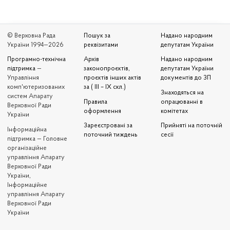
© Верховна Рада
Пошук за
Надано народним
України 1994—2026
реквізитами
депутатам України
Програмно-технічна
Архів
Надано народним
підтримка
—
законопроєктів,
депутатам України
Управління
проєктів інших актів
документів до ЗП
комп'ютеризованих
за ( III – IX скл.)
Знаходяться на
систем Апарату
Правила
опрацюванні в
Верховної Ради
оформлення
комітетах
України
Зареєстровані за
Прийняті на поточній
Iнформаційна
поточний тиждень
сесії
підтримка — Головне
організаційне
управління Апарату
Верховної Ради
України,
Інформаційне
управління Апарату
Верховної Ради
України