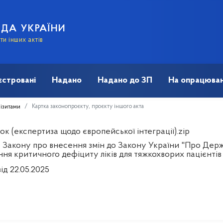
АДА УКРАЇНИ
и інших актів
єстровані
Надано
Надано до ЗП
На опрацюван
Картка законопроєкту, проєкту іншого акта
візитами
к (експертиза щодо європейської інтеграції).zip
 Закону про внесення змін до Закону України "Про Держ
ння критичного дефіциту ліків для тяжкохворих пацієнтів
ід 22.05.2025