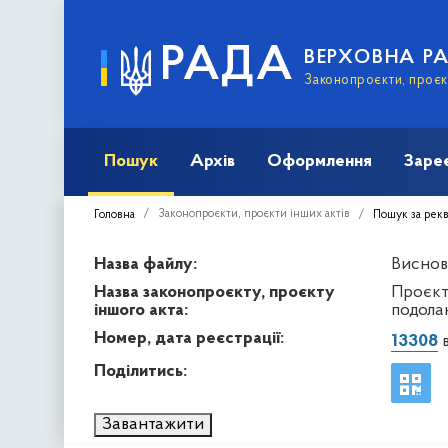
РАДА
ВЕРХОВНА Р
Законопроєкти, проєкт
Пошук
Архів
Оформлення
Заре
Законопроєкти, проєкти інших актів
Головна
Пошук за рек
Назва файлу:
Висново
Назва законопроєкту, проєкту
Проєкт
іншого акта:
подола
Номер, дата реєстрації:
13308
в
Поділитись:
Завантажити