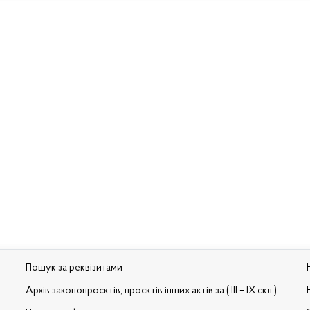
Пошук за реквізитами
Архів законопроєктів, проєктів інших актів за ( III – IX скл.)