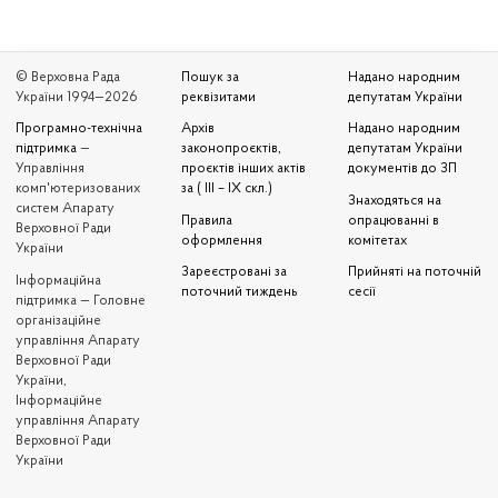
© Верховна Рада
Пошук за
Надано народним
України 1994—2026
реквізитами
депутатам України
Програмно-технічна
Архів
Надано народним
підтримка
—
законопроєктів,
депутатам України
Управління
проєктів інших актів
документів до ЗП
комп'ютеризованих
за ( III – IX скл.)
Знаходяться на
систем Апарату
Правила
опрацюванні в
Верховної Ради
оформлення
комітетах
України
Зареєстровані за
Прийняті на поточній
Iнформаційна
поточний тиждень
сесії
підтримка — Головне
організаційне
управління Апарату
Верховної Ради
України,
Інформаційне
управління Апарату
Верховної Ради
України