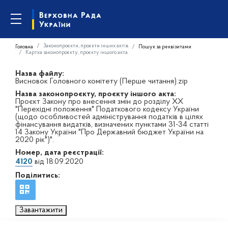
Законопроєкти, проєкти інших актів
Головна
Пошук за реквізитами
Картка законопроєкту, проєкту іншого акта
Назва файлу:
Висновок Головного комітету (Перше читання).zip
Назва законопроєкту, проєкту іншого акта:
Проєкт Закону про внесення змін до розділу XX
"Перехідні положення" Податкового кодексу України
(щодо особливостей адміністрування податків в цілях
фінансування видатків, визначених пунктами 31-34 статті
14 Закону України "Про Державний бюджет України на
2020 рік")".
Номер, дата реєстрації:
4120
від 18.09.2020
Поділитись:
Завантажити