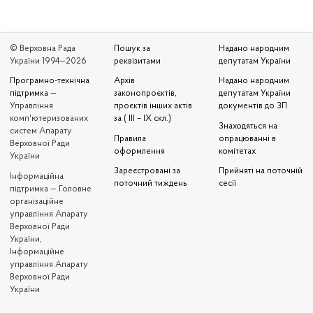
© Верховна Рада
Пошук за
Надано народним
України 1994—2026
реквізитами
депутатам України
Програмно-технічна
Архів
Надано народним
підтримка
—
законопроєктів,
депутатам України
Управління
проєктів інших актів
документів до ЗП
комп'ютеризованих
за ( III – IX скл.)
Знаходяться на
систем Апарату
Правила
опрацюванні в
Верховної Ради
оформлення
комітетах
України
Зареєстровані за
Прийняті на поточній
Iнформаційна
поточний тиждень
сесії
підтримка — Головне
організаційне
управління Апарату
Верховної Ради
України,
Інформаційне
управління Апарату
Верховної Ради
України