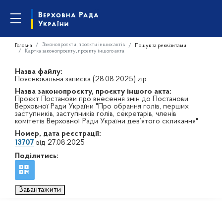
Законопроєкти, проєкти інших актів
Головна
Пошук за реквізитами
Картка законопроєкту, проєкту іншого акта
Назва файлу:
Пояснювальна записка (28.08.2025).zip
Назва законопроєкту, проєкту іншого акта:
Проєкт Постанови про внесення змін до Постанови
Верховної Ради України "Про обрання голів, перших
заступників, заступників голів, секретарів, членів
комітетів Верховної Ради України дев’ятого скликання"
Номер, дата реєстрації:
13707
від 27.08.2025
Поділитись:
Завантажити