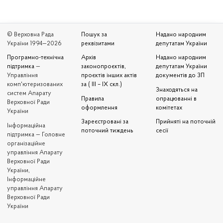
© Верховна Рада
Пошук за
Надано народним
України 1994—2026
реквізитами
депутатам України
Програмно-технічна
Архів
Надано народним
підтримка
—
законопроєктів,
депутатам України
Управління
проєктів інших актів
документів до ЗП
комп'ютеризованих
за ( III – IX скл.)
Знаходяться на
систем Апарату
Правила
опрацюванні в
Верховної Ради
оформлення
комітетах
України
Зареєстровані за
Прийняті на поточній
Iнформаційна
поточний тиждень
сесії
підтримка — Головне
організаційне
управління Апарату
Верховної Ради
України,
Інформаційне
управління Апарату
Верховної Ради
України