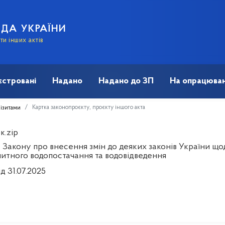
АДА УКРАЇНИ
и інших актів
єстровані
Надано
Надано до ЗП
На опрацюван
Картка законопроєкту, проєкту іншого акта
візитами
к.zip
 Закону про внесення змін до деяких законів України щ
питного водопостачання та водовідведення
ід 31.07.2025