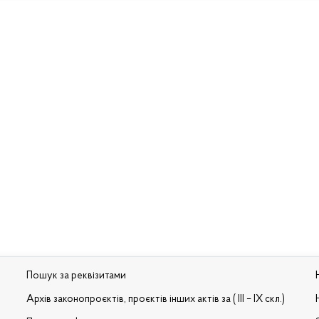
Пошук за реквізитами
Архів законопроєктів, проєктів інших актів за ( III – IX скл.)