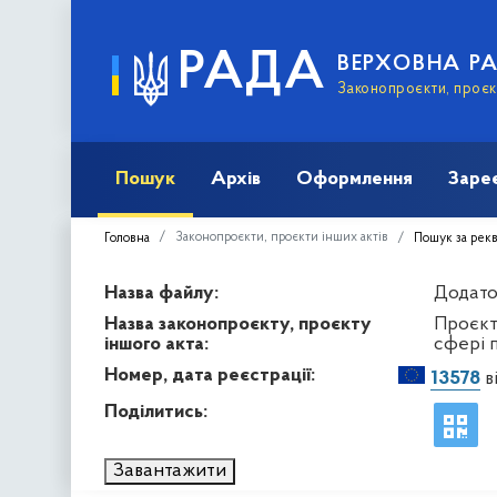
РАДА
ВЕРХОВНА Р
Законопроєкти, проєкт
Пошук
Архів
Оформлення
Заре
Законопроєкти, проєкти інших актів
Головна
Пошук за рек
Назва файлу:
Додато
Назва законопроєкту, проєкту
Проєкт
іншого акта:
сфері 
Номер, дата реєстрації:
13578
в
Поділитись:
Завантажити