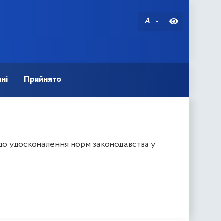
A
ні
Прийнято
одо удосконалення норм законодавства у