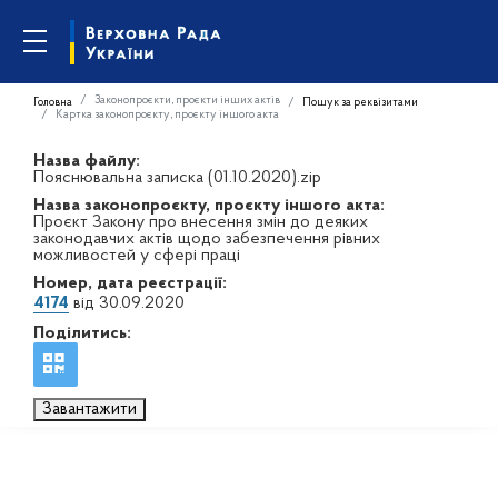
Законопроєкти, проєкти інших актів
Головна
Пошук за реквізитами
Картка законопроєкту, проєкту іншого акта
Назва файлу:
Пояснювальна записка (01.10.2020).zip
Назва законопроєкту, проєкту іншого акта:
Проєкт Закону про внесення змін до деяких
законодавчих актів щодо забезпечення рівних
можливостей у сфері праці
Номер, дата реєстрації:
4174
від 30.09.2020
Поділитись:
Завантажити