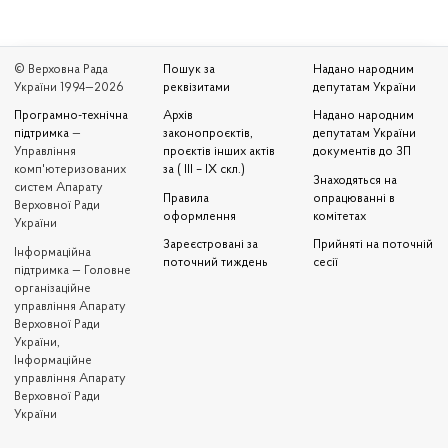
© Верховна Рада
Пошук за
Надано народним
України 1994—2026
реквізитами
депутатам України
Програмно-технічна
Архів
Надано народним
підтримка
—
законопроєктів,
депутатам України
Управління
проєктів інших актів
документів до ЗП
комп'ютеризованих
за ( III – IX скл.)
Знаходяться на
систем Апарату
Правила
опрацюванні в
Верховної Ради
оформлення
комітетах
України
Зареєстровані за
Прийняті на поточній
Iнформаційна
поточний тиждень
сесії
підтримка — Головне
організаційне
управління Апарату
Верховної Ради
України,
Інформаційне
управління Апарату
Верховної Ради
України