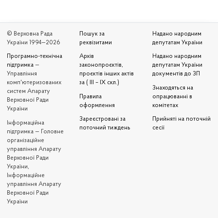
© Верховна Рада
Пошук за
Надано народним
України 1994—2026
реквізитами
депутатам України
Програмно-технічна
Архів
Надано народним
підтримка
—
законопроєктів,
депутатам України
Управління
проєктів інших актів
документів до ЗП
комп'ютеризованих
за ( III – IX скл.)
Знаходяться на
систем Апарату
Правила
опрацюванні в
Верховної Ради
оформлення
комітетах
України
Зареєстровані за
Прийняті на поточній
Iнформаційна
поточний тиждень
сесії
підтримка — Головне
організаційне
управління Апарату
Верховної Ради
України,
Інформаційне
управління Апарату
Верховної Ради
України