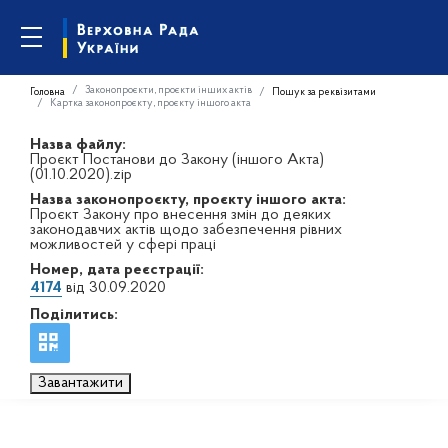
Законопроєкти, проєкти інших актів
Головна
Пошук за реквізитами
Картка законопроєкту, проєкту іншого акта
Назва файлу:
Проєкт Постанови до Закону (іншого Акта)
(01.10.2020).zip
Назва законопроєкту, проєкту іншого акта:
Проєкт Закону про внесення змін до деяких
законодавчих актів щодо забезпечення рівних
можливостей у сфері праці
Номер, дата реєстрації:
4174
від 30.09.2020
Поділитись:
Завантажити