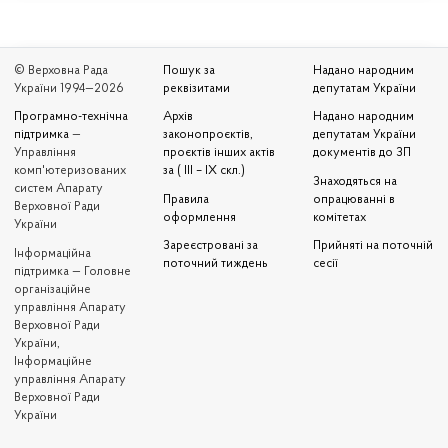
© Верховна Рада
Пошук за
Надано народним
України 1994—2026
реквізитами
депутатам України
Програмно-технічна
Архів
Надано народним
підтримка
—
законопроєктів,
депутатам України
Управління
проєктів інших актів
документів до ЗП
комп'ютеризованих
за ( III – IX скл.)
Знаходяться на
систем Апарату
Правила
опрацюванні в
Верховної Ради
оформлення
комітетах
України
Зареєстровані за
Прийняті на поточній
Iнформаційна
поточний тиждень
сесії
підтримка — Головне
організаційне
управління Апарату
Верховної Ради
України,
Інформаційне
управління Апарату
Верховної Ради
України