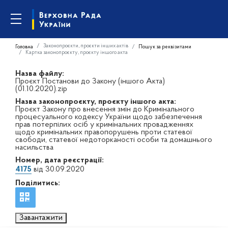
Законопроєкти, проєкти інших актів
Головна
Пошук за реквізитами
Картка законопроєкту, проєкту іншого акта
Назва файлу:
Проєкт Постанови до Закону (іншого Акта)
(01.10.2020).zip
Назва законопроєкту, проєкту іншого акта:
Проєкт Закону про внесення змін до Кримінального
процесуального кодексу України щодо забезпечення
прав потерпілих осіб у кримінальних провадженнях
щодо кримінальних правопорушень проти статевої
свободи, статевої недоторканості особи та домашнього
насильства
Номер, дата реєстрації:
4175
від 30.09.2020
Поділитись:
Завантажити