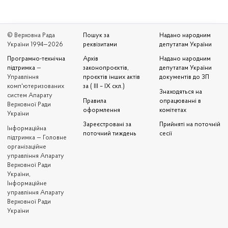
© Верховна Рада
Пошук за
Надано народним
України 1994—2026
реквізитами
депутатам України
Програмно-технічна
Архів
Надано народним
підтримка
—
законопроєктів,
депутатам України
Управління
проєктів інших актів
документів до ЗП
комп'ютеризованих
за ( III – IX скл.)
Знаходяться на
систем Апарату
Правила
опрацюванні в
Верховної Ради
оформлення
комітетах
України
Зареєстровані за
Прийняті на поточній
Iнформаційна
поточний тиждень
сесії
підтримка — Головне
організаційне
управління Апарату
Верховної Ради
України,
Інформаційне
управління Апарату
Верховної Ради
України