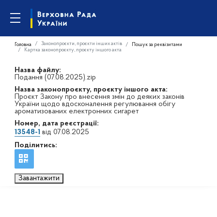
Законопроєкти, проєкти інших актів
Головна
Пошук за реквізитами
Картка законопроєкту, проєкту іншого акта
Назва файлу:
Подання (07.08.2025).zip
Назва законопроєкту, проєкту іншого акта:
Проєкт Закону про внесення змін до деяких законів
України щодо вдосконалення регулювання обігу
ароматизованих електронних сигарет
Номер, дата реєстрації:
13548-1
від 07.08.2025
Поділитись:
Завантажити