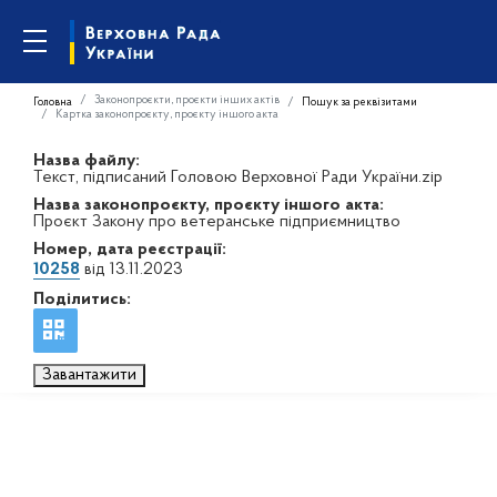
Законопроєкти, проєкти інших актів
Головна
Пошук за реквізитами
Картка законопроєкту, проєкту іншого акта
Назва файлу:
Текст, підписаний Головою Верховної Ради України.zip
Назва законопроєкту, проєкту іншого акта:
Проєкт Закону про ветеранське підприємництво
Номер, дата реєстрації:
10258
від 13.11.2023
Поділитись:
Завантажити