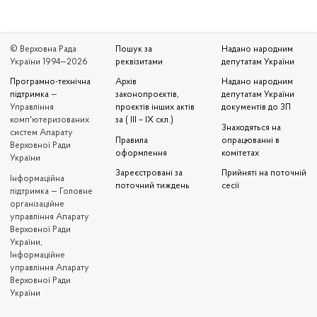
© Верховна Рада
Пошук за
Надано народним
України 1994—2026
реквізитами
депутатам України
Програмно-технічна
Архів
Надано народним
підтримка
—
законопроєктів,
депутатам України
Управління
проєктів інших актів
документів до ЗП
комп'ютеризованих
за ( III – IX скл.)
Знаходяться на
систем Апарату
Правила
опрацюванні в
Верховної Ради
оформлення
комітетах
України
Зареєстровані за
Прийняті на поточній
Iнформаційна
поточний тиждень
сесії
підтримка — Головне
організаційне
управління Апарату
Верховної Ради
України,
Інформаційне
управління Апарату
Верховної Ради
України