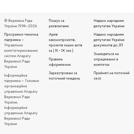
© Верховна Рада
Пошук за
Надано народним
України 1994—2026
реквізитами
депутатам України
Програмно-технічна
Архів
Надано народним
підтримка
—
законопроєктів,
депутатам України
Управління
проєктів інших актів
документів до ЗП
комп'ютеризованих
за ( III – IX скл.)
Знаходяться на
систем Апарату
Правила
опрацюванні в
Верховної Ради
оформлення
комітетах
України
Зареєстровані за
Прийняті на поточній
Iнформаційна
поточний тиждень
сесії
підтримка — Головне
організаційне
управління Апарату
Верховної Ради
України,
Інформаційне
управління Апарату
Верховної Ради
України