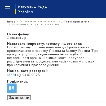
Законопроєкти, проєкти інших актів
Головна
Пошук за реквізитами
Картка законопроєкту, проєкту іншого акта
Назва файлу:
Додаток.zip
Назва законопроєкту, проєкту іншого акта:
Проєкт Закону про внесення змін до Кримінального
процесуального кодексу України та Закону України "Про
прокуратуру" щодо відновлення інституційної
незалежності органів, що здійснюють досудове
розслідування та процесуальне керівництво у справах
про корупційні правопорушення
Номер, дата реєстрації:
13531
від 24.07.2025
Поділитись:
Завантажити