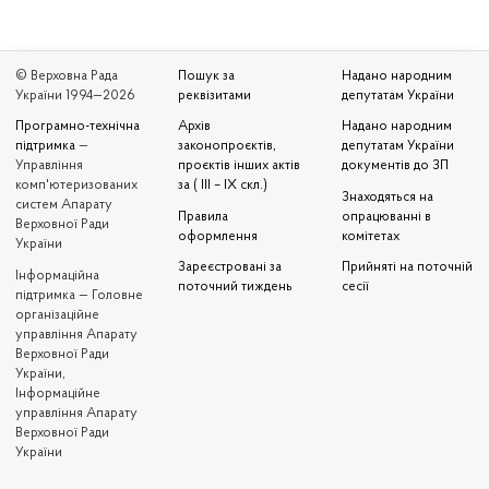
© Верховна Рада
Пошук за
Надано народним
України 1994—2026
реквізитами
депутатам України
Програмно-технічна
Архів
Надано народним
підтримка
—
законопроєктів,
депутатам України
Управління
проєктів інших актів
документів до ЗП
комп'ютеризованих
за ( III – IX скл.)
Знаходяться на
систем Апарату
Правила
опрацюванні в
Верховної Ради
оформлення
комітетах
України
Зареєстровані за
Прийняті на поточній
Iнформаційна
поточний тиждень
сесії
підтримка — Головне
організаційне
управління Апарату
Верховної Ради
України,
Інформаційне
управління Апарату
Верховної Ради
України