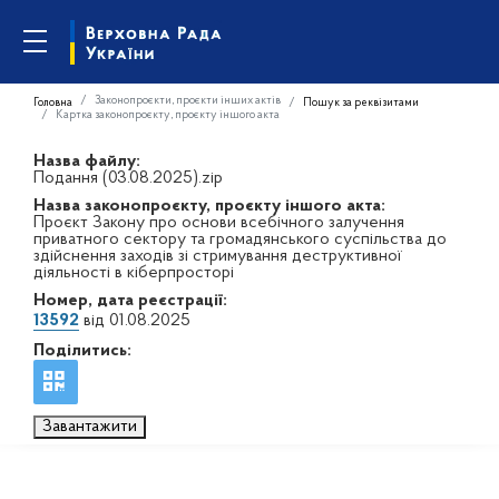
Законопроєкти, проєкти інших актів
Головна
Пошук за реквізитами
Картка законопроєкту, проєкту іншого акта
Назва файлу:
Подання (03.08.2025).zip
Назва законопроєкту, проєкту іншого акта:
Проєкт Закону про основи всебічного залучення
приватного сектору та громадянського суспільства до
здійснення заходів зі стримування деструктивної
діяльності в кіберпросторі
Номер, дата реєстрації:
13592
від 01.08.2025
Поділитись:
Завантажити