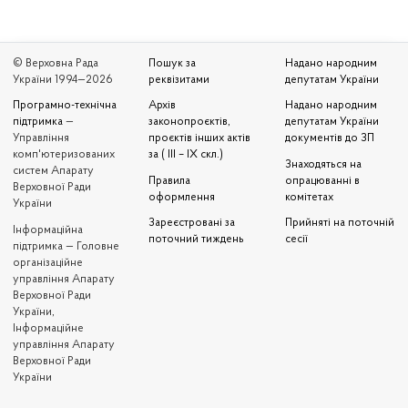
© Верховна Рада
Пошук за
Надано народним
України 1994—2026
реквізитами
депутатам України
Програмно-технічна
Архів
Надано народним
підтримка
—
законопроєктів,
депутатам України
Управління
проєктів інших актів
документів до ЗП
комп'ютеризованих
за ( III – IX скл.)
Знаходяться на
систем Апарату
Правила
опрацюванні в
Верховної Ради
оформлення
комітетах
України
Зареєстровані за
Прийняті на поточній
Iнформаційна
поточний тиждень
сесії
підтримка — Головне
організаційне
управління Апарату
Верховної Ради
України,
Інформаційне
управління Апарату
Верховної Ради
України