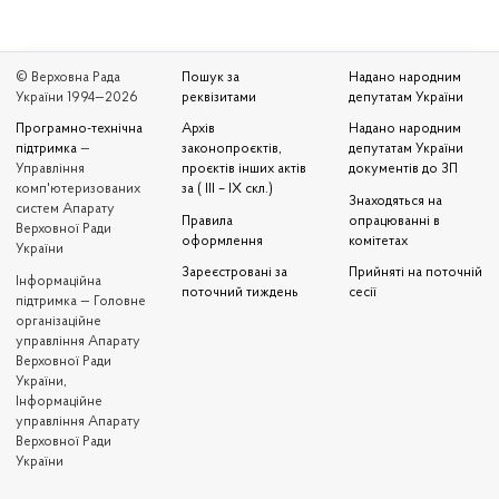
© Верховна Рада
Пошук за
Надано народним
України 1994—2026
реквізитами
депутатам України
Програмно-технічна
Архів
Надано народним
підтримка
—
законопроєктів,
депутатам України
Управління
проєктів інших актів
документів до ЗП
комп'ютеризованих
за ( III – IX скл.)
Знаходяться на
систем Апарату
Правила
опрацюванні в
Верховної Ради
оформлення
комітетах
України
Зареєстровані за
Прийняті на поточній
Iнформаційна
поточний тиждень
сесії
підтримка — Головне
організаційне
управління Апарату
Верховної Ради
України,
Інформаційне
управління Апарату
Верховної Ради
України