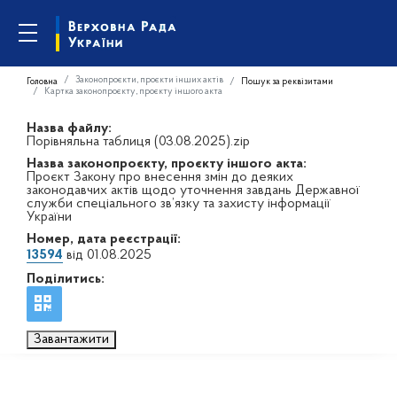
Законопроєкти, проєкти інших актів
Головна
Пошук за реквізитами
Картка законопроєкту, проєкту іншого акта
Назва файлу:
Порівняльна таблиця (03.08.2025).zip
Назва законопроєкту, проєкту іншого акта:
Проєкт Закону про внесення змін до деяких
законодавчих актів щодо уточнення завдань Державної
служби спеціального зв’язку та захисту інформації
України
Номер, дата реєстрації:
13594
від 01.08.2025
Поділитись:
Завантажити