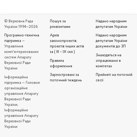
© Верховна Рада
Пошук за
Надано народним
України 1994—2026
реквізитами
депутатам України
Програмно-технічна
Архів
Надано народним
підтримка
—
законопроєктів,
депутатам України
Управління
проєктів інших актів
документів до ЗП
комп'ютеризованих
за ( III – IX скл.)
Знаходяться на
систем Апарату
Правила
опрацюванні в
Верховної Ради
оформлення
комітетах
України
Зареєстровані за
Прийняті на поточній
Iнформаційна
поточний тиждень
сесії
підтримка — Головне
організаційне
управління Апарату
Верховної Ради
України,
Інформаційне
управління Апарату
Верховної Ради
України